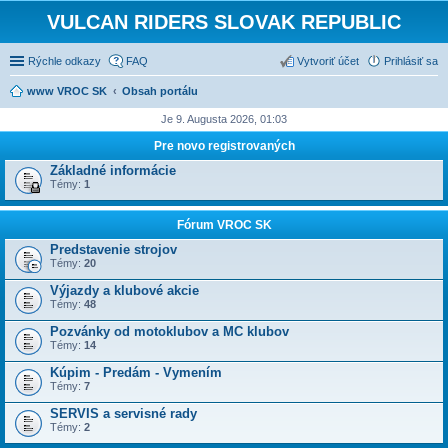
VULCAN RIDERS SLOVAK REPUBLIC
Rýchle odkazy
FAQ
Vytvoriť účet
Prihlásiť sa
www VROC SK
Obsah portálu
Je 9. Augusta 2026, 01:03
Pre novo registrovaných
Základné informácie
Témy:
1
Fórum VROC SK
Predstavenie strojov
Témy:
20
Výjazdy a klubové akcie
Témy:
48
Pozvánky od motoklubov a MC klubov
Témy:
14
Kúpim - Predám - Vymením
Témy:
7
SERVIS a servisné rady
Témy:
2