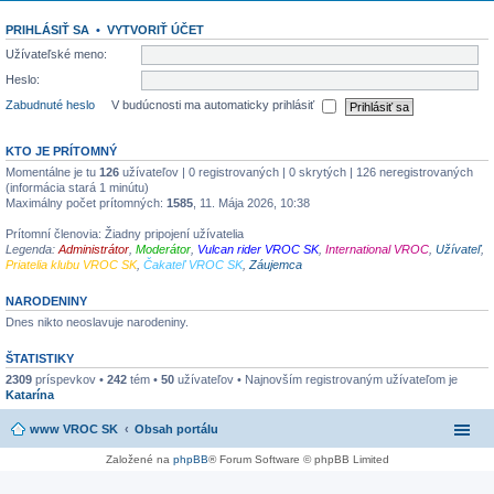
PRIHLÁSIŤ SA
•
VYTVORIŤ ÚČET
Užívateľské meno:
Heslo:
Zabudnuté heslo
V budúcnosti ma automaticky prihlásiť
KTO JE PRÍTOMNÝ
Momentálne je tu
126
užívateľov | 0 registrovaných | 0 skrytých | 126 neregistrovaných
(informácia stará 1 minútu)
Maximálny počet prítomných:
1585
, 11. Mája 2026, 10:38
Prítomní členovia: Žiadny pripojení užívatelia
Legenda:
Administrátor
,
Moderátor
,
Vulcan rider VROC SK
,
International VROC
,
Užívateľ
,
Priatelia klubu VROC SK
,
Čakateľ VROC SK
,
Záujemca
NARODENINY
Dnes nikto neoslavuje narodeniny.
ŠTATISTIKY
2309
príspevkov •
242
tém •
50
užívateľov • Najnovším registrovaným užívateľom je
Katarína
www VROC SK
Obsah portálu
Založené na
phpBB
® Forum Software © phpBB Limited