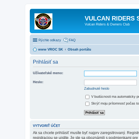
VULCAN RIDERS 
Vulcan Riders & Owners Club
Rýchle odkazy
FAQ
www VROC SK
Obsah portálu
Prihlásiť sa
Užívateľské meno:
Heslo:
Zabudnuté heslo
V budúcnosti ma automaticky pri
Skrýť moju prítomnosť počas toh
VYTVORIŤ ÚČET
Ak sa chcete prihlásiť musíte byť najprv zaregsitrovaný. Regis
registraciou se uistite, že ste sa oboznámili s podmienkami pre 