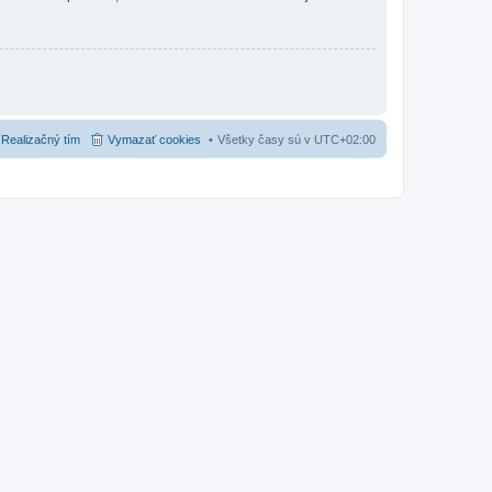
Realizačný tím
Vymazať cookies
Všetky časy sú v
UTC+02:00