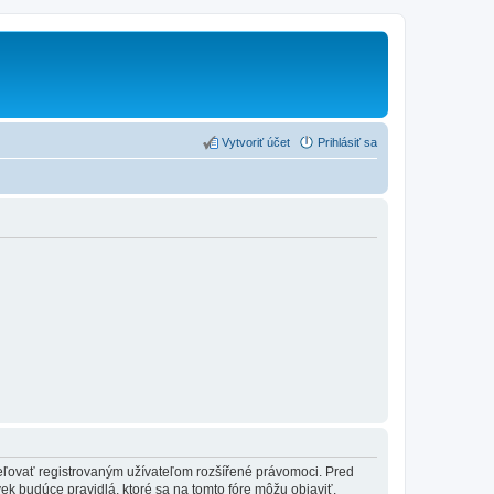
Vytvoriť účet
Prihlásiť sa
ideľovať registrovaným užívateľom rozšířené právomoci. Pred
ľvek budúce pravidlá, ktoré sa na tomto fóre môžu objaviť.