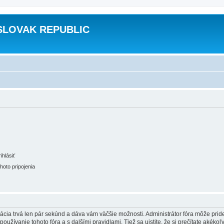
SLOVAK REPUBLIC
hlásiť
oto pripojenia
trácia trvá len pár sekúnd a dáva vám väčšie možnosti. Administrátor fóra môže pr
používanie tohoto fóra a s dalšími pravidlami. Tiež sa uistite, že si prečítate akéko