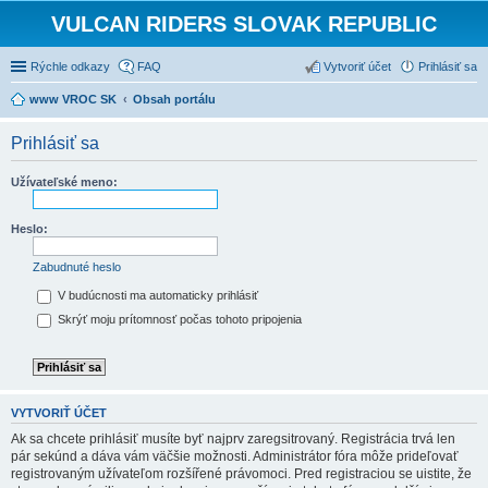
VULCAN RIDERS SLOVAK REPUBLIC
Rýchle odkazy
FAQ
Vytvoriť účet
Prihlásiť sa
www VROC SK
Obsah portálu
Prihlásiť sa
Užívateľské meno:
Heslo:
Zabudnuté heslo
V budúcnosti ma automaticky prihlásiť
Skrýť moju prítomnosť počas tohoto pripojenia
VYTVORIŤ ÚČET
Ak sa chcete prihlásiť musíte byť najprv zaregsitrovaný. Registrácia trvá len
pár sekúnd a dáva vám väčšie možnosti. Administrátor fóra môže prideľovať
registrovaným užívateľom rozšířené právomoci. Pred registraciou se uistite, že