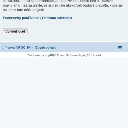
ste sa oboznámili s podmienkami pre používanie tohoto fóra a s dalšími
pravidlami. Tiež sa uistite, že si prečítate akékoľvek budúce pravidlá, ktoré sa
na tomto fóre môžu objaviť.
Podmienky používania
|
Ochrana súkromia
Vytvoriť účet
www VROC SK
Obsah portálu
Založené na
phpBB
® Forum Software © phpBB Limited