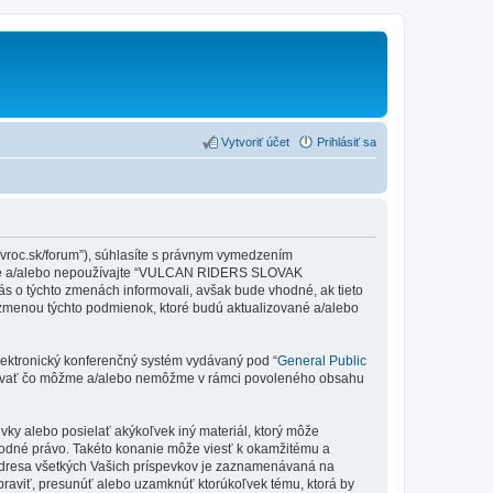
Vytvoriť účet
Prihlásiť sa
oc.sk/forum”), súhlasíte s právnym vymedzením
ujte a/alebo nepoužívajte “VULCAN RIDERS SLOVAK
 o týchto zmenách informovali, avšak bude vhodné, ak tieto
menou týchto podmienok, ktoré budú aktualizované a/alebo
elektronický konferenčný systém vydávaný pod “
General Public
rčovať čo môžme a/alebo nemôžme v rámci povoleného obsahu
vky alebo posielať akýkoľvek iný materiál, ktorý môže
odné právo. Takéto konanie môže viesť k okamžitému a
adresa všetkých Vašich príspevkov je zaznamenávaná na
aviť, presunúť alebo uzamknúť ktorúkoľvek tému, ktorá by