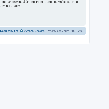
erejnená/poskytnutá žiadnej tretej strane bez Vášho súhlasu,
 týchto údajov.
Realizačný tím
Vymazať cookies
Všetky časy sú v
UTC+02:00