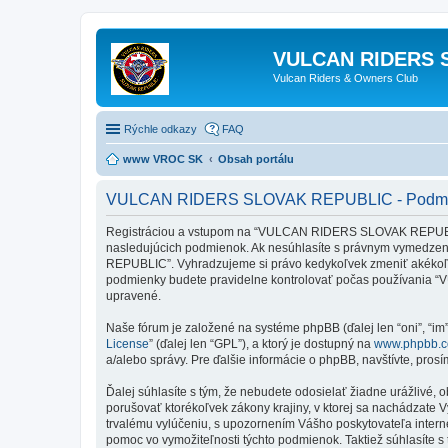
VULCAN RIDERS 
Vulcan Riders & Owners Club
Rýchle odkazy
FAQ
www VROC SK
Obsah portálu
VULCAN RIDERS SLOVAK REPUBLIC - Podmie
Registráciou a vstupom na “VULCAN RIDERS SLOVAK REPUBLIC”
nasledujúcich podmienok. Ak nesúhlasíte s právnym vymedzen
REPUBLIC”. Vyhradzujeme si právo kedykoľvek zmeniť akékoľve
podmienky budete pravidelne kontrolovať počas používania 
upravené.
Naše fórum je založené na systéme phpBB (ďalej len “oni”, “im
License
” (ďalej len “GPL”), a ktorý je dostupný na
www.phpbb.
a/alebo správy. Pre ďalšie informácie o phpBB, navštívte, pros
Ďalej súhlasíte s tým, že nebudete odosielať žiadne urážlivé, 
porušovať ktorékoľvek zákony krajiny, v ktorej sa nachádza
trvalému vylúčeniu, s upozornením Vášho poskytovateľa inter
pomoc vo vymožiteľnosti týchto podmienok. Taktiež súhlasíte