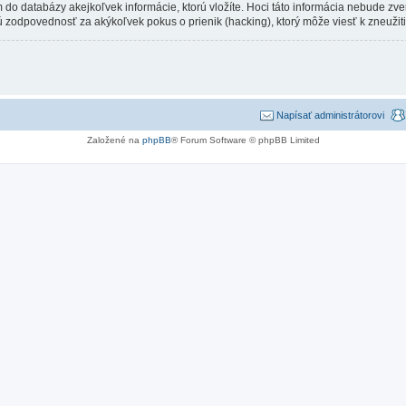
m do databázy akejkoľvek informácie, ktorú vložíte. Hoci táto informácia nebude zv
vednosť za akýkoľvek pokus o prienik (hacking), ktorý môže viesť k zneužitiu
Napísať administrátorovi
Založené na
phpBB
® Forum Software © phpBB Limited