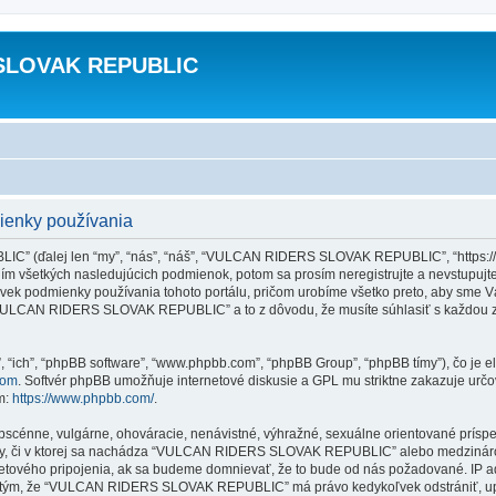
SLOVAK REPUBLIC
nky používania
 (ďalej len “my”, “nás”, “náš”, “VULCAN RIDERS SLOVAK REPUBLIC”, “https://vr
ím všetkých nasledujúcich podmienok, potom sa prosím neregistrujte a nevstup
k podmienky používania tohoto portálu, pričom urobíme všetko preto, aby sme Vás
“VULCAN RIDERS SLOVAK REPUBLIC” a to z dôvodu, že musíte súhlasiť s každou z
”, “ich”, “phpBB software”, “www.phpbb.com”, “phpBB Group”, “phpBB tímy”), čo je 
com
. Softvér phpBB umožňuje internetové diskusie a GPL mu striktne zakazuje u
ím:
https://www.phpbb.com/
.
obscénne, vulgárne, ohováracie, nenávistné, výhražné, sexuálne orientované príspe
te Vy, či v ktorej sa nachádza “VULCAN RIDERS SLOVAK REPUBLIC” alebo medzinár
netového pripojenia, ak sa budeme domnievať, že to bude od nás požadované. IP 
 s tým, že “VULCAN RIDERS SLOVAK REPUBLIC” má právo kedykoľvek odstrániť, upr