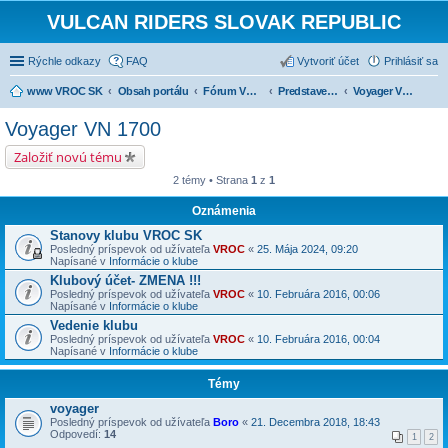
VULCAN RIDERS SLOVAK REPUBLIC
Rýchle odkazy
FAQ
Vytvoriť účet
Prihlásiť sa
www VROC SK
Obsah portálu
Fórum VROC SK
Predstavenie strojov
Voyager VN 1700
Voyager VN 1700
Založiť novú tému
2 témy • Strana
1
z
1
Oznámenia
Stanovy klubu VROC SK
Posledný príspevok od užívateľa
VROC
«
25. Mája 2024, 09:20
Napísané v
Informácie o klube
Klubový účet- ZMENA !!!
Posledný príspevok od užívateľa
VROC
«
10. Februára 2016, 00:06
Napísané v
Informácie o klube
Vedenie klubu
Posledný príspevok od užívateľa
VROC
«
10. Februára 2016, 00:04
Napísané v
Informácie o klube
Témy
voyager
Posledný príspevok od užívateľa
Boro
«
21. Decembra 2018, 18:43
Odpovedí:
14
1
2