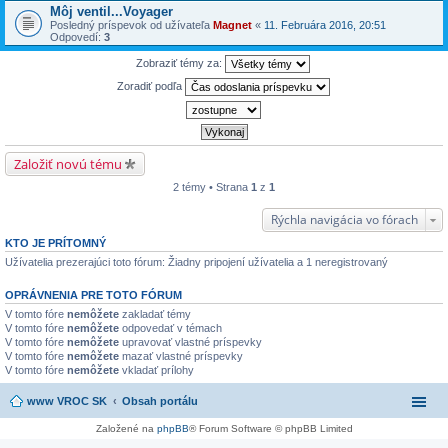
Môj ventil...Voyager
Posledný príspevok od užívateľa
Magnet
«
11. Februára 2016, 20:51
Odpovedí:
3
Zobraziť témy za:
Zoradiť podľa
Založiť novú tému
2 témy • Strana
1
z
1
Rýchla navigácia vo fórach
KTO JE PRÍTOMNÝ
Užívatelia prezerajúci toto fórum: Žiadny pripojení užívatelia a 1 neregistrovaný
OPRÁVNENIA PRE TOTO FÓRUM
V tomto fóre
nemôžete
zakladať témy
V tomto fóre
nemôžete
odpovedať v témach
V tomto fóre
nemôžete
upravovať vlastné príspevky
V tomto fóre
nemôžete
mazať vlastné príspevky
V tomto fóre
nemôžete
vkladať prílohy
www VROC SK
Obsah portálu
Založené na
phpBB
® Forum Software © phpBB Limited