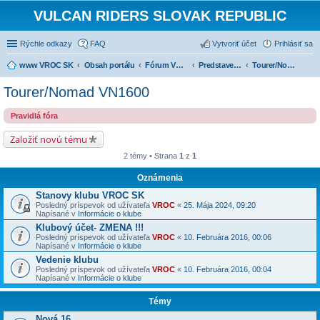
VULCAN RIDERS SLOVAK REPUBLIC
Rýchle odkazy
FAQ
Vytvoriť účet
Prihlásiť sa
www VROC SK
Obsah portálu
Fórum VROC SK
Predstavenie strojov
Tourer/Nomad VN1600
Tourer/Nomad VN1600
Pravidlá fóra
Založiť novú tému
2 témy • Strana
1
z
1
Oznámenia
Stanovy klubu VROC SK
Posledný príspevok od užívateľa
VROC
«
25. Mája 2024, 09:20
Napísané v
Informácie o klube
Klubový účet- ZMENA !!!
Posledný príspevok od užívateľa
VROC
«
10. Februára 2016, 00:06
Napísané v
Informácie o klube
Vedenie klubu
Posledný príspevok od užívateľa
VROC
«
10. Februára 2016, 00:04
Napísané v
Informácie o klube
Témy
Nová 16