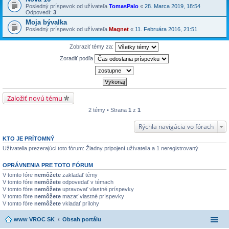
Posledný príspevok od užívateľa
TomasPalo
«
28. Marca 2019, 18:54
Odpovedí:
3
Moja bývalka
Posledný príspevok od užívateľa
Magnet
«
11. Februára 2016, 21:51
Zobraziť témy za:
Zoradiť podľa
Založiť novú tému
2 témy • Strana
1
z
1
Rýchla navigácia vo fórach
KTO JE PRÍTOMNÝ
Užívatelia prezerajúci toto fórum: Žiadny pripojení užívatelia a 1 neregistrovaný
OPRÁVNENIA PRE TOTO FÓRUM
V tomto fóre
nemôžete
zakladať témy
V tomto fóre
nemôžete
odpovedať v témach
V tomto fóre
nemôžete
upravovať vlastné príspevky
V tomto fóre
nemôžete
mazať vlastné príspevky
V tomto fóre
nemôžete
vkladať prílohy
www VROC SK
Obsah portálu