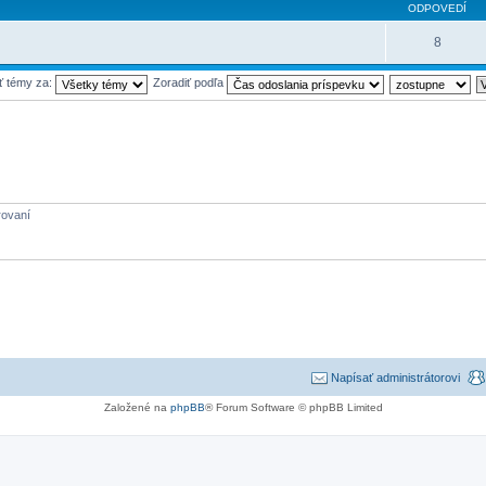
ODPOVEDÍ
8
ť témy za:
Zoradiť podľa
rovaní
Napísať administrátorovi
Založené na
phpBB
® Forum Software © phpBB Limited