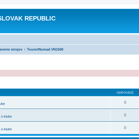
SLOVAK REPUBLIC
avenie strojov
Tourer/Nomad VN1500
ODPOVEDÍ
0
lube
0
 o klube
0
 o klube