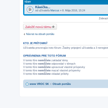
TÉMY
Káwička...
od užívateľa
Marcus
» 8. Mája 2016, 15:24
Zobrazi
Založiť novú tému
Návrat na obsah portálu
KTO JE PRÍTOMNÝ
Užívatelia prezerajúci toto fórum: Žiadny pripojení užívatelia a 3 neregist
OPRÁVNENIA PRE TOTO FÓRUM
V tomto fóre
nemôžete
zakladať témy
V tomto fóre
nemôžete
odpovedať v témach
V tomto fóre
nemôžete
upravovať vlastné príspevky
V tomto fóre
nemôžete
mazať vlastné príspevky
V tomto fóre
nemôžete
vkladať prílohy
www VROC SK
Obsah portálu