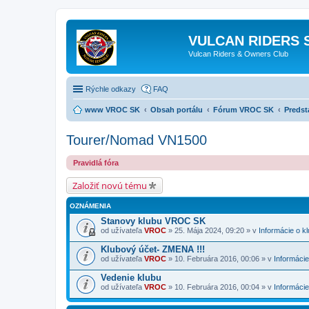
VULCAN RIDERS 
Vulcan Riders & Owners Club
Rýchle odkazy
FAQ
www VROC SK
Obsah portálu
Fórum VROC SK
Predst
Tourer/Nomad VN1500
Pravidlá fóra
Založiť novú tému
OZNÁMENIA
Stanovy klubu VROC SK
od užívateľa
VROC
» 25. Mája 2024, 09:20 » v
Informácie o k
Klubový účet- ZMENA !!!
od užívateľa
VROC
» 10. Februára 2016, 00:06 » v
Informácie
Vedenie klubu
od užívateľa
VROC
» 10. Februára 2016, 00:04 » v
Informácie