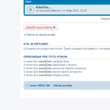
TÉMY
Káwička...
od užívateľa
Marcus
» 8. Mája 2016, 15:24
Zobrazi
Založiť novú tému
Návrat na obsah portálu
KTO JE PRÍTOMNÝ
Užívatelia prezerajúci toto fórum: Žiadny pripojení užívatelia a 1 neregis
OPRÁVNENIA PRE TOTO FÓRUM
V tomto fóre
nemôžete
zakladať témy
V tomto fóre
nemôžete
odpovedať v témach
V tomto fóre
nemôžete
upravovať vlastné príspevky
V tomto fóre
nemôžete
mazať vlastné príspevky
V tomto fóre
nemôžete
vkladať prílohy
www VROC SK
Obsah portálu