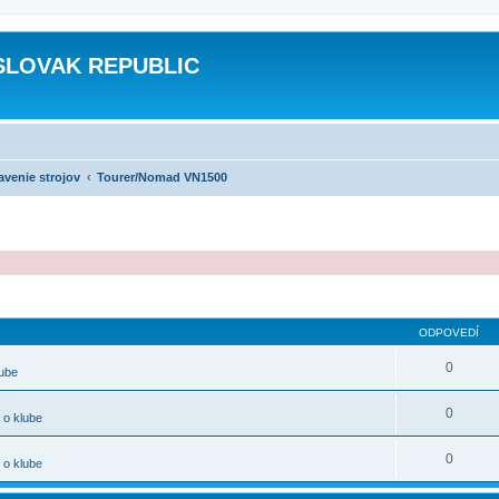
SLOVAK REPUBLIC
avenie strojov
Tourer/Nomad VN1500
ODPOVEDÍ
0
lube
0
 o klube
0
 o klube