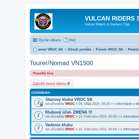
VULCAN RIDERS 
Vulcan Riders & Owners Club
Rýchle odkazy
FAQ
www VROC SK
Obsah portálu
Fórum VROC SK
Predst
Tourer/Nomad VN1500
Pravidlá fóra
Založiť novú tému
OZNÁMENIA
Stanovy klubu VROC SK
od užívateľa
VROC
» 25. Mája 2024, 09:20 » v
Informácie o k
Klubový účet- ZMENA !!!
od užívateľa
VROC
» 10. Februára 2016, 00:06 » v
Informácie
Vedenie klubu
od užívateľa
VROC
» 10. Februára 2016, 00:04 » v
Informácie