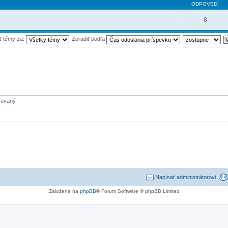
ODPOVEDÍ
8
ť témy za:
Zoradiť podľa
trovaný
Napísať administrátorovi
Založené na
phpBB
® Forum Software © phpBB Limited