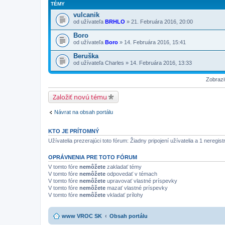
TÉMY
vulcanik
od užívateľa
BRHLO
» 21. Februára 2016, 20:00
Boro
od užívateľa
Boro
» 14. Februára 2016, 15:41
Beruška
od užívateľa
Charles
» 14. Februára 2016, 13:33
Zobrazi
Založiť novú tému
Návrat na obsah portálu
KTO JE PRÍTOMNÝ
Užívatelia prezerajúci toto fórum: Žiadny pripojení užívatelia a 1 neregis
OPRÁVNENIA PRE TOTO FÓRUM
V tomto fóre
nemôžete
zakladať témy
V tomto fóre
nemôžete
odpovedať v témach
V tomto fóre
nemôžete
upravovať vlastné príspevky
V tomto fóre
nemôžete
mazať vlastné príspevky
V tomto fóre
nemôžete
vkladať prílohy
www VROC SK
Obsah portálu