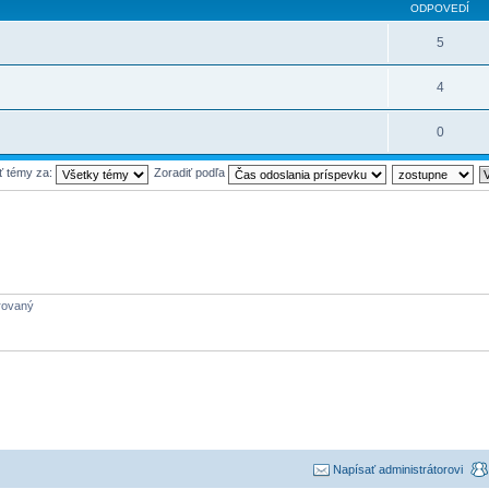
ODPOVEDÍ
5
4
0
ť témy za:
Zoradiť podľa
trovaný
Napísať administrátorovi