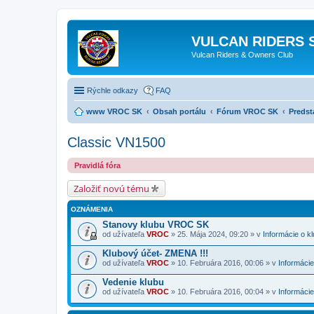
VULCAN RIDERS 
Vulcan Riders & Owners Club
Rýchle odkazy
FAQ
www VROC SK
Obsah portálu
Fórum VROC SK
Predst
Classic VN1500
Pravidlá fóra
Založiť novú tému
OZNÁMENIA
Stanovy klubu VROC SK
od užívateľa
VROC
» 25. Mája 2024, 09:20 » v
Informácie o k
Klubový účet- ZMENA !!!
od užívateľa
VROC
» 10. Februára 2016, 00:06 » v
Informácie
Vedenie klubu
od užívateľa
VROC
» 10. Februára 2016, 00:04 » v
Informácie