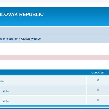
SLOVAK REPUBLIC
avenie strojov
Classic VN1500
ODPOVEDÍ
0
lube
0
 o klube
0
 o klube