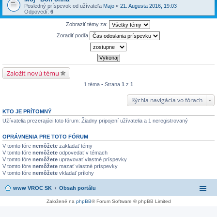
Posledný príspevok od užívateľa
Majo
«
21. Augusta 2016, 19:03
Odpovedí:
6
Zobraziť témy za:
Zoradiť podľa
Založiť novú tému
1 téma • Strana
1
z
1
Rýchla navigácia vo fórach
KTO JE PRÍTOMNÝ
Užívatelia prezerajúci toto fórum: Žiadny pripojení užívatelia a 1 neregistrovaný
OPRÁVNENIA PRE TOTO FÓRUM
V tomto fóre
nemôžete
zakladať témy
V tomto fóre
nemôžete
odpovedať v témach
V tomto fóre
nemôžete
upravovať vlastné príspevky
V tomto fóre
nemôžete
mazať vlastné príspevky
V tomto fóre
nemôžete
vkladať prílohy
www VROC SK
Obsah portálu
Založené na
phpBB
® Forum Software © phpBB Limited