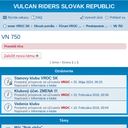
VULCAN RIDERS SLOVAK REPUBLIC
Rýchle odkazy
FAQ
Vytvoriť účet
Prihlásiť sa
www VROC SK
Obsah portálu
Fórum VROC SK
Predstavenie strojov
VN 750
VN 750
Pravidlá fóra
Založiť novú tému
1 téma • Strana
1
z
1
Oznámenia
Stanovy klubu VROC SK
Posledný príspevok od užívateľa
VROC
«
25. Mája 2024, 09:20
Napísané v
Informácie o klube
Klubový účet- ZMENA !!!
Posledný príspevok od užívateľa
VROC
«
10. Februára 2016, 00:06
Napísané v
Informácie o klube
Vedenie klubu
Posledný príspevok od užívateľa
VROC
«
10. Februára 2016, 00:04
Napísané v
Informácie o klube
Témy
Môj "Boh ohňa"