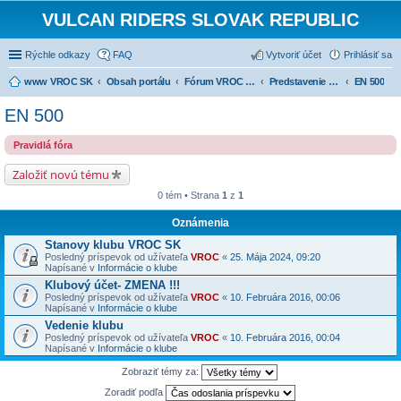
VULCAN RIDERS SLOVAK REPUBLIC
Rýchle odkazy
FAQ
Vytvoriť účet
Prihlásiť sa
www VROC SK
Obsah portálu
Fórum VROC SK
Predstavenie strojov
EN 500
EN 500
Pravidlá fóra
Založiť novú tému
0 tém • Strana
1
z
1
Oznámenia
Stanovy klubu VROC SK
Posledný príspevok od užívateľa
VROC
«
25. Mája 2024, 09:20
Napísané v
Informácie o klube
Klubový účet- ZMENA !!!
Posledný príspevok od užívateľa
VROC
«
10. Februára 2016, 00:06
Napísané v
Informácie o klube
Vedenie klubu
Posledný príspevok od užívateľa
VROC
«
10. Februára 2016, 00:04
Napísané v
Informácie o klube
Zobraziť témy za:
Zoradiť podľa