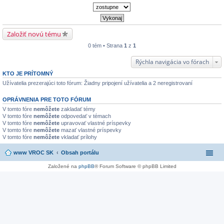
Založiť novú tému
0 tém • Strana
1
z
1
Rýchla navigácia vo fórach
KTO JE PRÍTOMNÝ
Užívatelia prezerajúci toto fórum: Žiadny pripojení užívatelia a 2 neregistrovaní
OPRÁVNENIA PRE TOTO FÓRUM
V tomto fóre
nemôžete
zakladať témy
V tomto fóre
nemôžete
odpovedať v témach
V tomto fóre
nemôžete
upravovať vlastné príspevky
V tomto fóre
nemôžete
mazať vlastné príspevky
V tomto fóre
nemôžete
vkladať prílohy
www VROC SK
Obsah portálu
Založené na
phpBB
® Forum Software © phpBB Limited