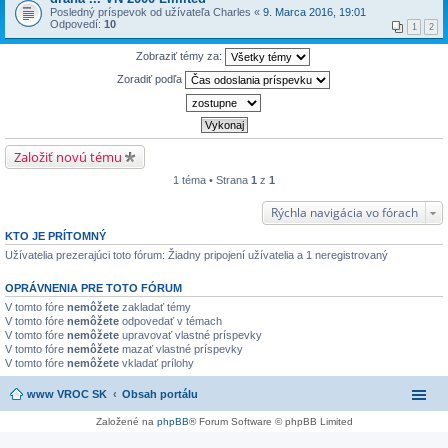
Posledný príspevok od užívateľa
Charles
«
9. Marca 2016, 19:01
Odpovedí:
10
1
2
Zobraziť témy za:
Zoradiť podľa
Založiť novú tému
1 téma • Strana
1
z
1
Rýchla navigácia vo fórach
KTO JE PRÍTOMNÝ
Užívatelia prezerajúci toto fórum: Žiadny pripojení užívatelia a 1 neregistrovaný
OPRÁVNENIA PRE TOTO FÓRUM
V tomto fóre
nemôžete
zakladať témy
V tomto fóre
nemôžete
odpovedať v témach
V tomto fóre
nemôžete
upravovať vlastné príspevky
V tomto fóre
nemôžete
mazať vlastné príspevky
V tomto fóre
nemôžete
vkladať prílohy
www VROC SK
Obsah portálu
Založené na
phpBB
® Forum Software © phpBB Limited