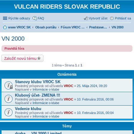
VULCAN RIDERS SLOVAK REPUBLIC
Rýchle odkazy
FAQ
Vytvoriť účet
Prihlásiť sa
www VROC SK
Obsah portálu
Fórum VROC SK
Predstavenie strojov
VN 2000
VN 2000
Pravidlá fóra
Založiť novú tému
1 téma • Strana
1
z
1
Oznámenia
Stanovy klubu VROC SK
Posledný príspevok od užívateľa
VROC
«
25. Mája 2024, 09:20
Napísané v
Informácie o klube
Klubový účet- ZMENA !!!
Posledný príspevok od užívateľa
VROC
«
10. Februára 2016, 00:06
Napísané v
Informácie o klube
Vedenie klubu
Posledný príspevok od užívateľa
VROC
«
10. Februára 2016, 00:04
Napísané v
Informácie o klube
Témy
draha ... VN 2000 Limited