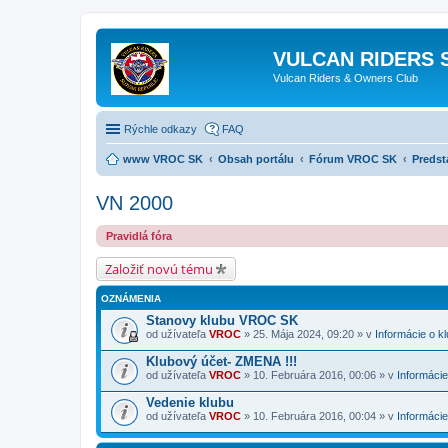
VULCAN RIDERS 
Vulcan Riders & Owners Club
Rýchle odkazy
FAQ
www VROC SK
Obsah portálu
Fórum VROC SK
Predst
VN 2000
Pravidlá fóra
Založiť novú tému
OZNÁMENIA
Stanovy klubu VROC SK
od užívateľa
VROC
» 25. Mája 2024, 09:20 » v
Informácie o k
Klubový účet- ZMENA !!!
od užívateľa
VROC
» 10. Februára 2016, 00:06 » v
Informácie
Vedenie klubu
od užívateľa
VROC
» 10. Februára 2016, 00:04 » v
Informácie