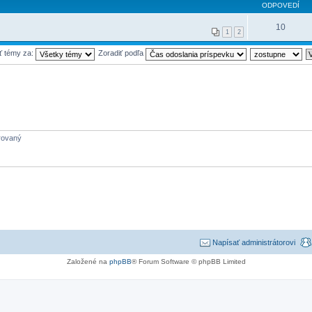
ODPOVEDÍ
10
1
2
ť témy za:
Zoradiť podľa
trovaný
Napísať administrátorovi
Založené na
phpBB
® Forum Software © phpBB Limited