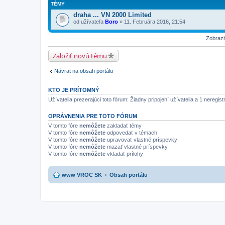
TÉMY
draha ... VN 2000 Limited
od užívateľa
Boro
» 11. Februára 2016, 21:54
Zobrazi
Založiť novú tému
Návrat na obsah portálu
KTO JE PRÍTOMNÝ
Užívatelia prezerajúci toto fórum: Žiadny pripojení užívatelia a 1 neregis
OPRÁVNENIA PRE TOTO FÓRUM
V tomto fóre
nemôžete
zakladať témy
V tomto fóre
nemôžete
odpovedať v témach
V tomto fóre
nemôžete
upravovať vlastné príspevky
V tomto fóre
nemôžete
mazať vlastné príspevky
V tomto fóre
nemôžete
vkladať prílohy
www VROC SK
Obsah portálu