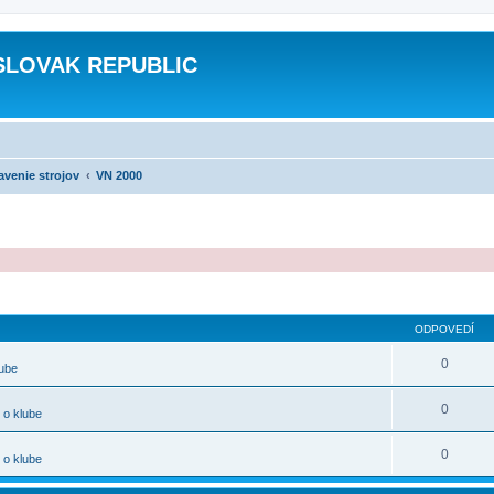
SLOVAK REPUBLIC
avenie strojov
VN 2000
ODPOVEDÍ
0
lube
0
 o klube
0
 o klube