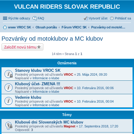
VULCAN RIDERS SLOVAK REPUBLIC
Rýchle odkazy
FAQ
Vytvoriť účet
Prihlásiť sa
www VROC SK
Obsah portálu
Fórum VROC SK
Pozvánky od motoklubov a MC klubov
Pozvánky od motoklubov a MC klubov
Založiť novú tému
14 tém • Strana
1
z
1
Oznámenia
Stanovy klubu VROC SK
Posledný príspevok od užívateľa
VROC
«
25. Mája 2024, 09:20
Napísané v
Informácie o klube
Klubový účet- ZMENA !!!
Posledný príspevok od užívateľa
VROC
«
10. Februára 2016, 00:06
Napísané v
Informácie o klube
Vedenie klubu
Posledný príspevok od užívateľa
VROC
«
10. Februára 2016, 00:04
Napísané v
Informácie o klube
Témy
Klubové dni Slovenských MC klubov
Posledný príspevok od užívateľa
Magnet
«
17. Septembra 2018, 17:20
Odpovedí:
3