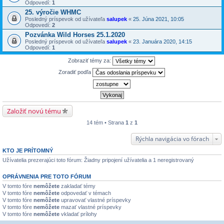
Odpovedí:
1
25. výročie WHMC
Posledný príspevok od užívateľa
salupek
«
25. Júna 2021, 10:05
Odpovedí:
2
Pozvánka Wild Horses 25.1.2020
Posledný príspevok od užívateľa
salupek
«
23. Januára 2020, 14:15
Odpovedí:
1
Zobraziť témy za:
Zoradiť podľa
Založiť novú tému
14 tém • Strana
1
z
1
Rýchla navigácia vo fórach
KTO JE PRÍTOMNÝ
Užívatelia prezerajúci toto fórum: Žiadny pripojení užívatelia a 1 neregistrovaný
OPRÁVNENIA PRE TOTO FÓRUM
V tomto fóre
nemôžete
zakladať témy
V tomto fóre
nemôžete
odpovedať v témach
V tomto fóre
nemôžete
upravovať vlastné príspevky
V tomto fóre
nemôžete
mazať vlastné príspevky
V tomto fóre
nemôžete
vkladať prílohy