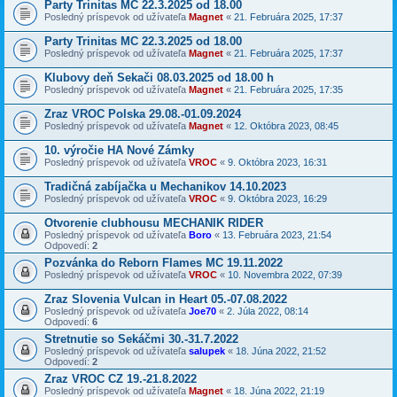
Party Trinitas MC 22.3.2025 od 18.00
Posledný príspevok od užívateľa
Magnet
«
21. Februára 2025, 17:37
Party Trinitas MC 22.3.2025 od 18.00
Posledný príspevok od užívateľa
Magnet
«
21. Februára 2025, 17:37
Klubovy deň Sekači 08.03.2025 od 18.00 h
Posledný príspevok od užívateľa
Magnet
«
21. Februára 2025, 17:35
Zraz VROC Polska 29.08.-01.09.2024
Posledný príspevok od užívateľa
Magnet
«
12. Októbra 2023, 08:45
10. výročie HA Nové Zámky
Posledný príspevok od užívateľa
VROC
«
9. Októbra 2023, 16:31
Tradičná zabíjačka u Mechanikov 14.10.2023
Posledný príspevok od užívateľa
VROC
«
9. Októbra 2023, 16:29
Otvorenie clubhousu MECHANIK RIDER
Posledný príspevok od užívateľa
Boro
«
13. Februára 2023, 21:54
Odpovedí:
2
Pozvánka do Reborn Flames MC 19.11.2022
Posledný príspevok od užívateľa
VROC
«
10. Novembra 2022, 07:39
Zraz Slovenia Vulcan in Heart 05.-07.08.2022
Posledný príspevok od užívateľa
Joe70
«
2. Júla 2022, 08:14
Odpovedí:
6
Stretnutie so Sekáčmi 30.-31.7.2022
Posledný príspevok od užívateľa
salupek
«
18. Júna 2022, 21:52
Odpovedí:
2
Zraz VROC CZ 19.-21.8.2022
Posledný príspevok od užívateľa
Magnet
«
18. Júna 2022, 21:19