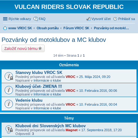
VULCAN RIDERS SLOVAK REPUBLIC
Rýchle odkazy
FAQ
Vytvoriť účet
Prihlásiť sa
www VROC SK
Obsah portálu
Fórum VROC SK
Pozvánky od motoklubov a MC klubov
Pozvánky od motoklubov a MC klubov
Založiť novú tému
14 tém • Strana
1
z
1
Oznámenia
Stanovy klubu VROC SK
Posledný príspevok od užívateľa
VROC
«
25. Mája 2024, 09:20
Napísané v
Informácie o klube
Klubový účet- ZMENA !!!
Posledný príspevok od užívateľa
VROC
«
10. Februára 2016, 00:06
Napísané v
Informácie o klube
Vedenie klubu
Posledný príspevok od užívateľa
VROC
«
10. Februára 2016, 00:04
Napísané v
Informácie o klube
Témy
Klubové dni Slovenských MC klubov
Posledný príspevok od užívateľa
Magnet
«
17. Septembra 2018, 17:20
Odpovedí:
3