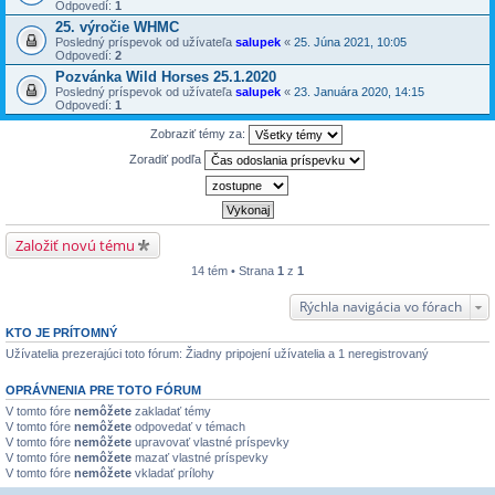
Odpovedí:
1
25. výročie WHMC
Posledný príspevok od užívateľa
salupek
«
25. Júna 2021, 10:05
Odpovedí:
2
Pozvánka Wild Horses 25.1.2020
Posledný príspevok od užívateľa
salupek
«
23. Januára 2020, 14:15
Odpovedí:
1
Zobraziť témy za:
Zoradiť podľa
Založiť novú tému
14 tém • Strana
1
z
1
Rýchla navigácia vo fórach
KTO JE PRÍTOMNÝ
Užívatelia prezerajúci toto fórum: Žiadny pripojení užívatelia a 1 neregistrovaný
OPRÁVNENIA PRE TOTO FÓRUM
V tomto fóre
nemôžete
zakladať témy
V tomto fóre
nemôžete
odpovedať v témach
V tomto fóre
nemôžete
upravovať vlastné príspevky
V tomto fóre
nemôžete
mazať vlastné príspevky
V tomto fóre
nemôžete
vkladať prílohy