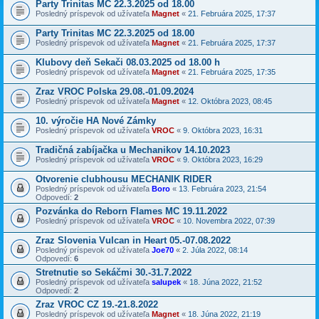
Party Trinitas MC 22.3.2025 od 18.00
Posledný príspevok od užívateľa
Magnet
«
21. Februára 2025, 17:37
Party Trinitas MC 22.3.2025 od 18.00
Posledný príspevok od užívateľa
Magnet
«
21. Februára 2025, 17:37
Klubovy deň Sekači 08.03.2025 od 18.00 h
Posledný príspevok od užívateľa
Magnet
«
21. Februára 2025, 17:35
Zraz VROC Polska 29.08.-01.09.2024
Posledný príspevok od užívateľa
Magnet
«
12. Októbra 2023, 08:45
10. výročie HA Nové Zámky
Posledný príspevok od užívateľa
VROC
«
9. Októbra 2023, 16:31
Tradičná zabíjačka u Mechanikov 14.10.2023
Posledný príspevok od užívateľa
VROC
«
9. Októbra 2023, 16:29
Otvorenie clubhousu MECHANIK RIDER
Posledný príspevok od užívateľa
Boro
«
13. Februára 2023, 21:54
Odpovedí:
2
Pozvánka do Reborn Flames MC 19.11.2022
Posledný príspevok od užívateľa
VROC
«
10. Novembra 2022, 07:39
Zraz Slovenia Vulcan in Heart 05.-07.08.2022
Posledný príspevok od užívateľa
Joe70
«
2. Júla 2022, 08:14
Odpovedí:
6
Stretnutie so Sekáčmi 30.-31.7.2022
Posledný príspevok od užívateľa
salupek
«
18. Júna 2022, 21:52
Odpovedí:
2
Zraz VROC CZ 19.-21.8.2022
Posledný príspevok od užívateľa
Magnet
«
18. Júna 2022, 21:19