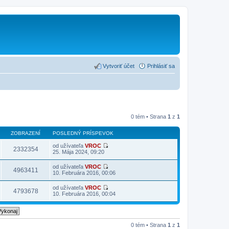
Vytvoriť účet
Prihlásiť sa
0 tém • Strana
1
z
1
ZOBRAZENÍ
POSLEDNÝ PRÍSPEVOK
od užívateľa
VROC
2332354
Z
25. Mája 2024, 09:20
o
b
od užívateľa
VROC
r
4963411
Z
10. Februára 2016, 00:06
a
o
z
b
od užívateľa
VROC
i
r
4793678
Z
10. Februára 2016, 00:04
ť
a
o
p
z
b
o
i
r
s
ť
a
l
p
z
e
0 tém • Strana
1
z
1
o