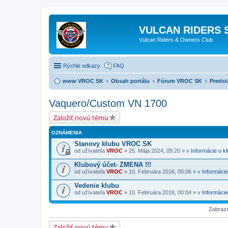
VULCAN RIDERS 
Vulcan Riders & Owners Club
Rýchle odkazy
FAQ
www VROC SK
Obsah portálu
Fórum VROC SK
Predst
Vaquero/Custom VN 1700
Založiť novú tému
OZNÁMENIA
Stanovy klubu VROC SK
od užívateľa
VROC
» 25. Mája 2024, 09:20 » v
Informácie o k
Klubový účet- ZMENA !!!
od užívateľa
VROC
» 10. Februára 2016, 00:06 » v
Informácie
Vedenie klubu
od užívateľa
VROC
» 10. Februára 2016, 00:04 » v
Informácie
Zobrazi
Založiť novú tému