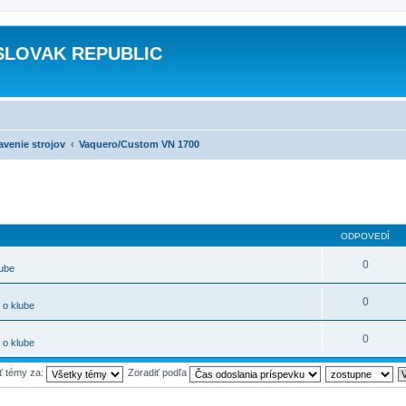
SLOVAK REPUBLIC
avenie strojov
Vaquero/Custom VN 1700
ODPOVEDÍ
0
lube
0
 o klube
0
 o klube
ť témy za:
Zoradiť podľa