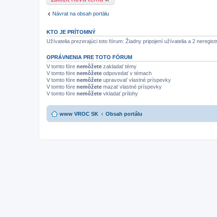
Návrat na obsah portálu
KTO JE PRÍTOMNÝ
Užívatelia prezerajúci toto fórum: Žiadny pripojení užívatelia a 2 neregist
OPRÁVNENIA PRE TOTO FÓRUM
V tomto fóre
nemôžete
zakladať témy
V tomto fóre
nemôžete
odpovedať v témach
V tomto fóre
nemôžete
upravovať vlastné príspevky
V tomto fóre
nemôžete
mazať vlastné príspevky
V tomto fóre
nemôžete
vkladať prílohy
www VROC SK
Obsah portálu