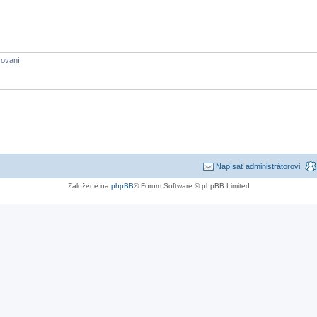
rovaní
Napísať administrátorovi
Založené na
phpBB
® Forum Software © phpBB Limited