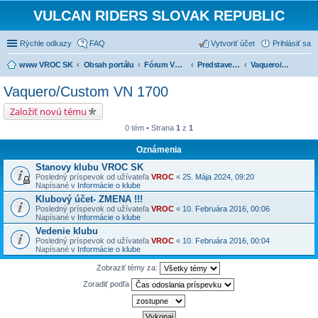
VULCAN RIDERS SLOVAK REPUBLIC
Rýchle odkazy
FAQ
Vytvoriť účet
Prihlásiť sa
www VROC SK
Obsah portálu
Fórum VROC SK
Predstavenie strojov
Vaquero/Custom VN 1700
Vaquero/Custom VN 1700
Založiť novú tému
0 tém • Strana
1
z
1
Oznámenia
Stanovy klubu VROC SK
Posledný príspevok od užívateľa
VROC
«
25. Mája 2024, 09:20
Napísané v
Informácie o klube
Klubový účet- ZMENA !!!
Posledný príspevok od užívateľa
VROC
«
10. Februára 2016, 00:06
Napísané v
Informácie o klube
Vedenie klubu
Posledný príspevok od užívateľa
VROC
«
10. Februára 2016, 00:04
Napísané v
Informácie o klube
Zobraziť témy za:
Zoradiť podľa