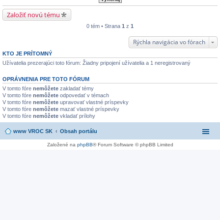
Založiť novú tému
0 tém • Strana
1
z
1
Rýchla navigácia vo fórach
KTO JE PRÍTOMNÝ
Užívatelia prezerajúci toto fórum: Žiadny pripojení užívatelia a 1 neregistrovaný
OPRÁVNENIA PRE TOTO FÓRUM
V tomto fóre
nemôžete
zakladať témy
V tomto fóre
nemôžete
odpovedať v témach
V tomto fóre
nemôžete
upravovať vlastné príspevky
V tomto fóre
nemôžete
mazať vlastné príspevky
V tomto fóre
nemôžete
vkladať prílohy
www VROC SK
Obsah portálu
Založené na
phpBB
® Forum Software © phpBB Limited