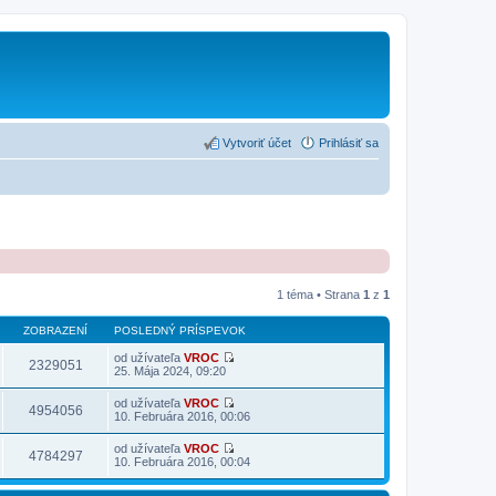
Vytvoriť účet
Prihlásiť sa
1 téma • Strana
1
z
1
ZOBRAZENÍ
POSLEDNÝ PRÍSPEVOK
od užívateľa
VROC
2329051
Z
25. Mája 2024, 09:20
o
b
od užívateľa
VROC
r
4954056
Z
10. Februára 2016, 00:06
a
o
z
b
od užívateľa
VROC
i
r
4784297
Z
10. Februára 2016, 00:04
ť
a
o
p
z
b
o
i