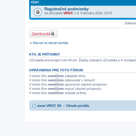
TÉMY
Registračné podmienky
od užívateľa
VROC
» 9. Februára 2016, 23:47
Zobrazi
Zamknuté
Návrat na obsah portálu
KTO JE PRÍTOMNÝ
Užívatelia prezerajúci toto fórum: Žiadny pripojení užívatelia a 4 neregist
OPRÁVNENIA PRE TOTO FÓRUM
V tomto fóre
nemôžete
zakladať témy
V tomto fóre
nemôžete
odpovedať v témach
V tomto fóre
nemôžete
upravovať vlastné príspevky
V tomto fóre
nemôžete
mazať vlastné príspevky
V tomto fóre
nemôžete
vkladať prílohy
www VROC SK
Obsah portálu