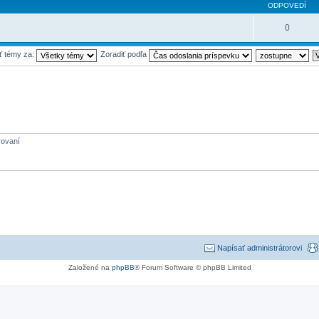
ODPOVEDÍ
0
ť témy za:
Zoradiť podľa
rovaní
Napísať administrátorovi
Založené na
phpBB
® Forum Software © phpBB Limited