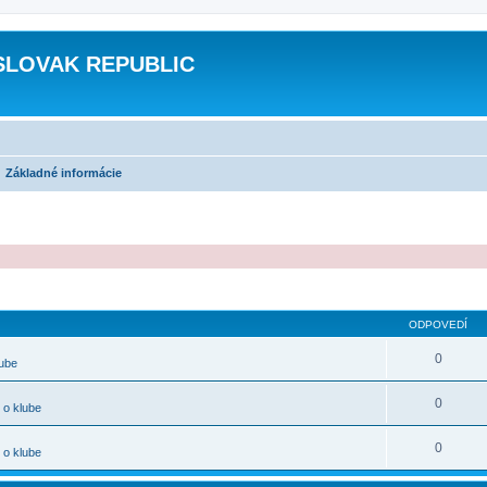
SLOVAK REPUBLIC
Základné informácie
ODPOVEDÍ
0
lube
0
 o klube
0
 o klube