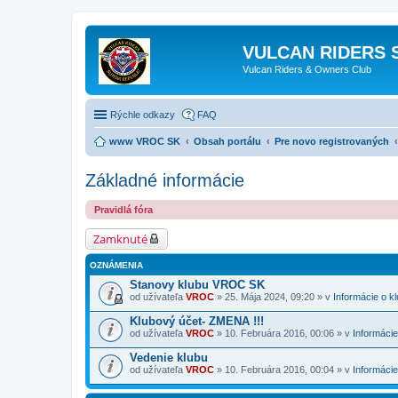
VULCAN RIDERS 
Vulcan Riders & Owners Club
Rýchle odkazy
FAQ
www VROC SK
Obsah portálu
Pre novo registrovaných
Základné informácie
Pravidlá fóra
Zamknuté
OZNÁMENIA
Stanovy klubu VROC SK
od užívateľa
VROC
» 25. Mája 2024, 09:20 » v
Informácie o k
Klubový účet- ZMENA !!!
od užívateľa
VROC
» 10. Februára 2016, 00:06 » v
Informácie
Vedenie klubu
od užívateľa
VROC
» 10. Februára 2016, 00:04 » v
Informácie