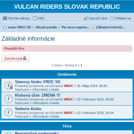
VULCAN RIDERS SLOVAK REPUBLIC
Rýchle odkazy
FAQ
Vytvoriť účet
Prihlásiť sa
www VROC SK
Obsah portálu
Pre novo registrovaných
Základné informácie
Základné informácie
Pravidlá fóra
Zamknuté
1 téma • Strana
1
z
1
Oznámenia
Stanovy klubu VROC SK
Posledný príspevok od užívateľa
VROC
«
25. Mája 2024, 09:20
Napísané v
Informácie o klube
Klubový účet- ZMENA !!!
Posledný príspevok od užívateľa
VROC
«
10. Februára 2016, 00:06
Napísané v
Informácie o klube
Vedenie klubu
Posledný príspevok od užívateľa
VROC
«
10. Februára 2016, 00:04
Napísané v
Informácie o klube
Témy
Registračné podmienky