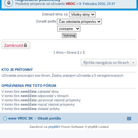
Posledný príspevok od užívateľa
VROC
«
9. Februára 2016, 23:47
Zobraziť témy za:
Zoradiť podľa
Zamknuté
1 téma • Strana
1
z
1
Rýchla navigácia vo fórach
KTO JE PRÍTOMNÝ
Užívatelia prezerajúci toto fórum: Žiadny pripojení užívatelia a 5 neregistrovaných
OPRÁVNENIA PRE TOTO FÓRUM
V tomto fóre
nemôžete
zakladať témy
V tomto fóre
nemôžete
odpovedať v témach
V tomto fóre
nemôžete
upravovať vlastné príspevky
V tomto fóre
nemôžete
mazať vlastné príspevky
V tomto fóre
nemôžete
vkladať prílohy
www VROC SK
Obsah portálu
Založené na
phpBB
® Forum Software © phpBB Limited