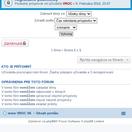
Posledný príspevok od užívateľa
VROC
«
9. Februára 2016, 23:47
Zobraziť témy za:
Zoradiť podľa
Zamknuté
1 téma • Strana
1
z
1
Rýchla navigácia vo fórach
KTO JE PRÍTOMNÝ
Užívatelia prezerajúci toto fórum: Žiadny pripojení užívatelia a 3 neregistrovaní
OPRÁVNENIA PRE TOTO FÓRUM
V tomto fóre
nemôžete
zakladať témy
V tomto fóre
nemôžete
odpovedať v témach
V tomto fóre
nemôžete
upravovať vlastné príspevky
V tomto fóre
nemôžete
mazať vlastné príspevky
V tomto fóre
nemôžete
vkladať prílohy
www VROC SK
Obsah portálu
Založené na
phpBB
® Forum Software © phpBB Limited