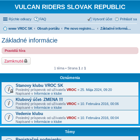
VULCAN RIDERS SLOVAK REPUBLIC
Rýchle odkazy
FAQ
Vytvoriť účet
Prihlásiť sa
www VROC SK
Obsah portálu
Pre novo registrovaných
Základné informácie
Základné informácie
Pravidlá fóra
Zamknuté
1 téma • Strana
1
z
1
Oznámenia
Stanovy klubu VROC SK
Posledný príspevok od užívateľa
VROC
«
25. Mája 2024, 09:20
Napísané v
Informácie o klube
Klubový účet- ZMENA !!!
Posledný príspevok od užívateľa
VROC
«
10. Februára 2016, 00:06
Napísané v
Informácie o klube
Vedenie klubu
Posledný príspevok od užívateľa
VROC
«
10. Februára 2016, 00:04
Napísané v
Informácie o klube
Témy
Registračné podmienky