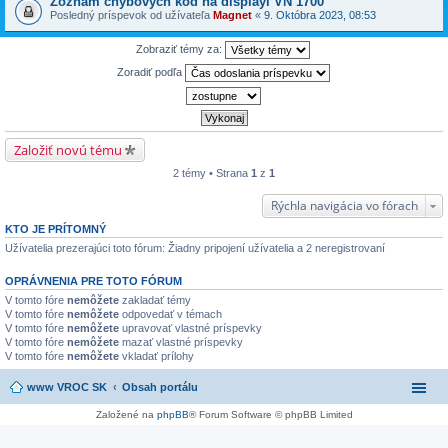
Zoznam chybových kód na displayi VN 1700
Posledný príspevok od užívateľa
Magnet
«
9. Októbra 2023, 08:53
Zobraziť témy za:
Zoradiť podľa
Založiť novú tému
2 témy • Strana
1
z
1
Rýchla navigácia vo fórach
KTO JE PRÍTOMNÝ
Užívatelia prezerajúci toto fórum: Žiadny pripojení užívatelia a 2 neregistrovaní
OPRÁVNENIA PRE TOTO FÓRUM
V tomto fóre
nemôžete
zakladať témy
V tomto fóre
nemôžete
odpovedať v témach
V tomto fóre
nemôžete
upravovať vlastné príspevky
V tomto fóre
nemôžete
mazať vlastné príspevky
V tomto fóre
nemôžete
vkladať prílohy
www VROC SK
Obsah portálu
Založené na
phpBB
® Forum Software © phpBB Limited