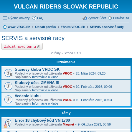
VULCAN RIDERS SLOVAK REPUBLIC
Rýchle odkazy
FAQ
Vytvoriť účet
Prihlásiť sa
www VROC SK
Obsah portálu
Fórum VROC SK
SERVIS a servisné rady
SERVIS a servisné rady
Založiť novú tému
2 témy • Strana
1
z
1
Oznámenia
Stanovy klubu VROC SK
Posledný príspevok od užívateľa
VROC
«
25. Mája 2024, 09:20
Napísané v
Informácie o klube
Klubový účet- ZMENA !!!
Posledný príspevok od užívateľa
VROC
«
10. Februára 2016, 00:06
Napísané v
Informácie o klube
Vedenie klubu
Posledný príspevok od užívateľa
VROC
«
10. Februára 2016, 00:04
Napísané v
Informácie o klube
Témy
Error 18 chybový kód VN 1700
Posledný príspevok od užívateľa
Magnet
«
9. Októbra 2023, 08:59