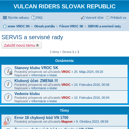
VULCAN RIDERS SLOVAK REPUBLIC
Rýchle odkazy
FAQ
Vytvoriť účet
Prihlásiť sa
www VROC SK
Obsah portálu
Fórum VROC SK
SERVIS a servisné rady
SERVIS a servisné rady
Založiť novú tému
2 témy • Strana
1
z
1
Oznámenia
Stanovy klubu VROC SK
Posledný príspevok od užívateľa
VROC
«
25. Mája 2024, 09:20
Napísané v
Informácie o klube
Klubový účet- ZMENA !!!
Posledný príspevok od užívateľa
VROC
«
10. Februára 2016, 00:06
Napísané v
Informácie o klube
Vedenie klubu
Posledný príspevok od užívateľa
VROC
«
10. Februára 2016, 00:04
Napísané v
Informácie o klube
Témy
Error 18 chybový kód VN 1700
Posledný príspevok od užívateľa
Magnet
«
9. Októbra 2023, 08:59