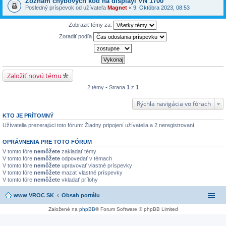
Zoznam chybových kód na displayi VN 1700
Posledný príspevok od užívateľa
Magnet
«
9. Októbra 2023, 08:53
Zobraziť témy za:
Zoradiť podľa
Založiť novú tému
2 témy • Strana
1
z
1
Rýchla navigácia vo fórach
KTO JE PRÍTOMNÝ
Užívatelia prezerajúci toto fórum: Žiadny pripojení užívatelia a 2 neregistrovaní
OPRÁVNENIA PRE TOTO FÓRUM
V tomto fóre
nemôžete
zakladať témy
V tomto fóre
nemôžete
odpovedať v témach
V tomto fóre
nemôžete
upravovať vlastné príspevky
V tomto fóre
nemôžete
mazať vlastné príspevky
V tomto fóre
nemôžete
vkladať prílohy
www VROC SK
Obsah portálu
Založené na
phpBB
® Forum Software © phpBB Limited