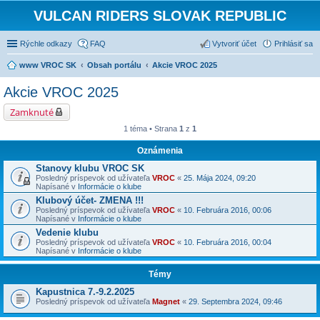
VULCAN RIDERS SLOVAK REPUBLIC
Rýchle odkazy
FAQ
Vytvoriť účet
Prihlásiť sa
www VROC SK
Obsah portálu
Akcie VROC 2025
Akcie VROC 2025
Zamknuté
1 téma • Strana
1
z
1
Oznámenia
Stanovy klubu VROC SK
Posledný príspevok od užívateľa
VROC
«
25. Mája 2024, 09:20
Napísané v
Informácie o klube
Klubový účet- ZMENA !!!
Posledný príspevok od užívateľa
VROC
«
10. Februára 2016, 00:06
Napísané v
Informácie o klube
Vedenie klubu
Posledný príspevok od užívateľa
VROC
«
10. Februára 2016, 00:04
Napísané v
Informácie o klube
Témy
Kapustnica 7.-9.2.2025
Posledný príspevok od užívateľa
Magnet
«
29. Septembra 2024, 09:46