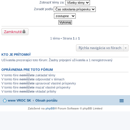
Zobraziť témy za:
Zoradiť podľa
Zamknuté
1 téma • Strana
1
z
1
Rýchla navigácia vo fórach
KTO JE PRÍTOMNÝ
Užívatelia prezerajúci toto fórum: Žiadny pripojení užívatelia a 1 neregistrovaný
OPRÁVNENIA PRE TOTO FÓRUM
V tomto fóre
nemôžete
zakladať témy
V tomto fóre
nemôžete
odpovedať v témach
V tomto fóre
nemôžete
upravovať vlastné príspevky
V tomto fóre
nemôžete
mazať vlastné príspevky
V tomto fóre
nemôžete
vkladať prílohy
www VROC SK
Obsah portálu
Založené na
phpBB
® Forum Software © phpBB Limited