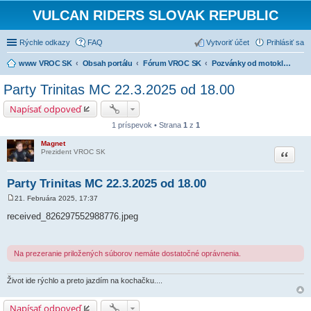
VULCAN RIDERS SLOVAK REPUBLIC
Rýchle odkazy
FAQ
Vytvoriť účet
Prihlásiť sa
www VROC SK
Obsah portálu
Fórum VROC SK
Pozvánky od motoklubov a MC klubov
Party Trinitas MC 22.3.2025 od 18.00
Napísať odpoveď
1 príspevok • Strana
1
z
1
Magnet
Citovať
Prezident VROC SK
Party Trinitas MC 22.3.2025 od 18.00
21. Februára 2025, 17:37
P
r
received_826297552988776.jpeg
í
s
p
e
Na prezeranie priložených súborov nemáte dostatočné oprávnenia.
v
o
k
Život ide rýchlo a preto jazdím na kochačku....
Napísať odpoveď