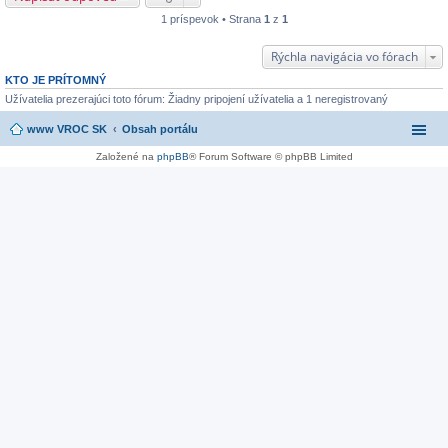
1 príspevok • Strana
1
z
1
Rýchla navigácia vo fórach
KTO JE PRÍTOMNÝ
Užívatelia prezerajúci toto fórum: Žiadny pripojení užívatelia a 1 neregistrovaný
www VROC SK
Obsah portálu
Založené na
phpBB
® Forum Software © phpBB Limited