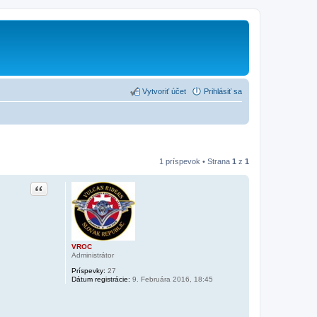
Vytvoriť účet
Prihlásiť sa
1 príspevok • Strana
1
z
1
Citovať príspevok
VROC
Administrátor
Príspevky:
27
Dátum registrácie:
9. Februára 2016, 18:45