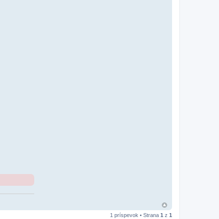
1 príspevok • Strana
1
z
1