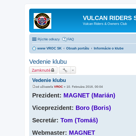
VULCAN RIDERS 
Vulcan Riders & Owners Club
Rýchle odkazy
FAQ
www VROC SK
Obsah portálu
Informácie o klube
Vedenie klubu
Zamknuté
Vedenie klubu
od užívateľa
VROC
»
10. Februára 2016, 00:04
P
r
Prezident:
MAGNET (Marián)
í
s
p
Viceprezident:
Boro (Boris)
e
v
o
Secretár:
k
Tom (Tomáš)
Webmaster:
MAGNET