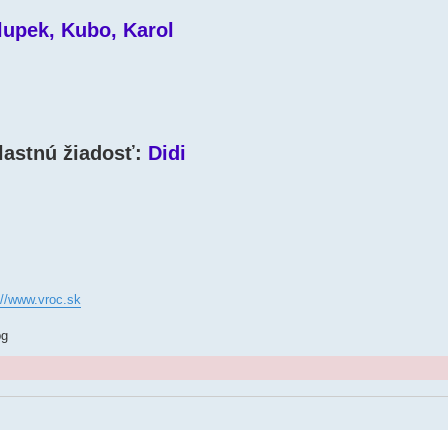
lupek, Kubo, Karol
lastnú žiadosť:
Didi
://www.vroc.sk
pg