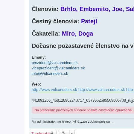
Členovia:
Brhlo, Embemito, Joe, Sa
Čestný členovia:
Patejl
Čakatelia:
Miro, Doga
Dočasne pozastavené členstvo na v
Emaily:
prezident@vulcanriders.sk
viceprezident@vulcanriders.sk
info@vulcanriders.sk
Web:
http://www.vulcanriders.sk
http://www.vulcan-riders.sk
http
441891256_468120962248717_6379562595569806708_n.j
Na prezeranie priložených súborov nemáte dostatočné oprávnenia.
Ani administrator nie je neomylný....ale zdokonaluje sa....
Zamknuté