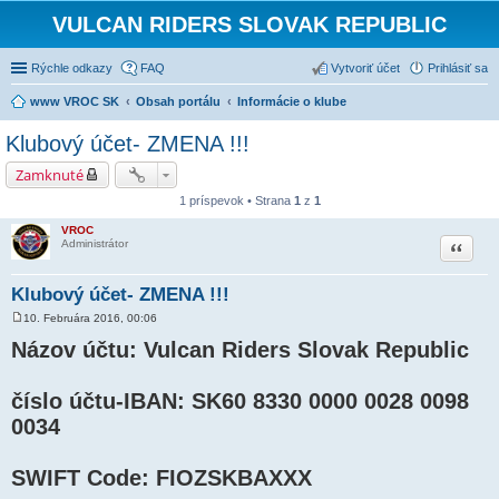
VULCAN RIDERS SLOVAK REPUBLIC
Rýchle odkazy
FAQ
Vytvoriť účet
Prihlásiť sa
www VROC SK
Obsah portálu
Informácie o klube
Klubový účet- ZMENA !!!
Zamknuté
1 príspevok • Strana
1
z
1
VROC
Citovať
Administrátor
Klubový účet- ZMENA !!!
10. Februára 2016, 00:06
P
r
Názov účtu: Vulcan Riders Slovak Republic
í
s
p
číslo účtu-IBAN: SK60 8330 0000 0028 0098
e
v
0034
o
k
SWIFT Code: FIOZSKBAXXX