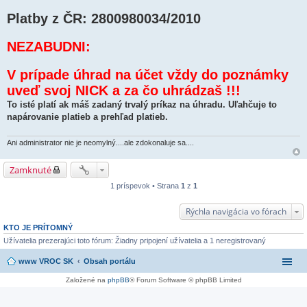
Platby z ČR: 2800980034/2010
NEZABUDNI:
V prípade úhrad na účet vždy do poznámky
uveď svoj NICK a za čo uhrádzaš !!!
To isté platí ak máš zadaný trvalý príkaz na úhradu. Uľahčuje to
napárovanie platieb a prehľad platieb.
Ani administrator nie je neomylný....ale zdokonaluje sa....
Zamknuté
1 príspevok • Strana
1
z
1
Rýchla navigácia vo fórach
KTO JE PRÍTOMNÝ
Užívatelia prezerajúci toto fórum: Žiadny pripojení užívatelia a 1 neregistrovaný
www VROC SK
Obsah portálu
Založené na
phpBB
® Forum Software © phpBB Limited